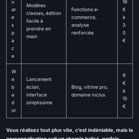
u
16
Modèles
ar
Fonctions e-
€
classes, édition
e
commerce,
à
facile à
s
analyse
3
prendre en
p
renforcée
0
main
a
€
c
e
W
9
e
Lancement
€
b
éclair,
Blog, vitrine pro,
à
a
interface
domaine inclus
15
d
simplissime
€
or
Vous réalisez tout plus vite, c’est indéniable, mais la
personnalisation suit un chemin balisé, parfois