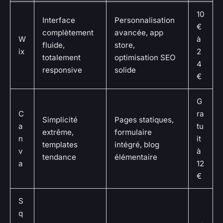
10
Interface
Personnalisation
€
complètement
avancée, app
W
à
fluide,
store,
ix
2
totalement
optimisation SEO
4
responsive
solide
€
G
C
ra
Simplicité
Pages statiques,
a
tu
extrême,
formulaire
n
it
templates
intégré, blog
v
à
tendance
élémentaire
a
12
€
S
q