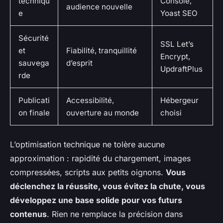
techniqu
Console,
audience nouvelle
e
Yoast SEO
Sécurité
SSL Let’s
et
Fiabilité, tranquillité
Encrypt,
sauvega
d’esprit
UpdraftPlus
rde
Publicati
Accessibilité,
Hébergeur
on finale
ouverture au monde
choisi
L’optimisation technique ne tolère aucune
approximation : rapidité du chargement, images
compressées, scripts aux petits oignons.
Vous
déclenchez la réussite, vous évitez la chute, vous
développez une base solide pour vos futurs
contenus
. Rien ne remplace la précision dans