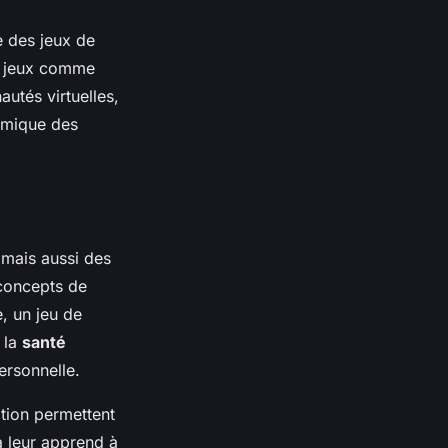
e des jeux de
es jeux comme
utés virtuelles,
namique des
 mais aussi des
 concepts de
, un jeu de
 la
santé
personnelle.
ation permettent
a leur apprend à