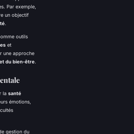
es. Par exemple,
re un objectif
ité
.
 comme outils
les
et
rir une approche
et du bien-être
.
mentale
r la
santé
eurs émotions,
cultés
de gestion du