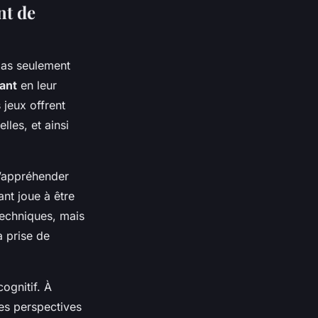
nt de
pas seulement
ant
en leur
 jeux offrent
les, et ainsi
d’appréhender
ant joue à être
echniques, mais
a prise de
cognitif. À
tes perspectives