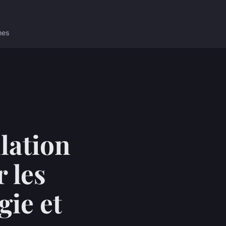
nes
lation
r les
gie et