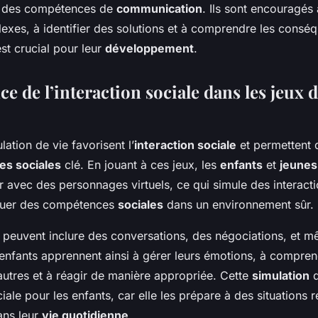
r des compétences de
communication
. Ils sont encouragés
exes, à identifier des solutions et à comprendre les consé
est crucial pour leur
développement
.
e de l’interaction sociale dans les jeux 
lation de vie favorisent l’
interaction sociale
et permettent 
s sociales
clé. En jouant à ces jeux, les
enfants
et
jeunes
r avec des personnages virtuels, ce qui simule des interacti
iquer des compétences
sociales
dans un environnement sûr.
s peuvent inclure des conversations, des négociations, et m
 enfants apprennent ainsi à gérer leurs émotions, à compren
autres et à réagir de manière appropriée. Cette
simulation
d
iale pour les enfants, car elle les prépare à des situations ré
ans leur
vie quotidienne
.