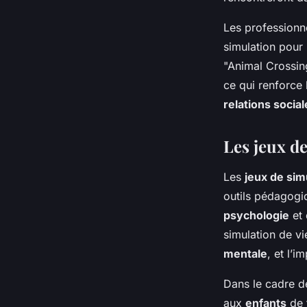
Les professionn
simulation pou
"Animal Crossin
ce qui renforce 
relations social
Les jeux d
Les
jeux de sim
outils pédagogiq
psychologie
et
simulation de vi
mentale
, et l’i
Dans le cadre d
aux
enfants
de f