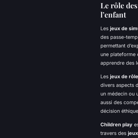
Le rôle de
l’enfant
Les
jeux de sim
des passe-temps.
permettant d’exp
une plateforme 
apprendre des l
Les
jeux de rôl
divers aspects d
un médecin ou u
aussi des comp
décision éthique 
Children play
es
travers des
jeux