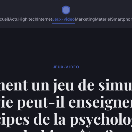
cueil
Actu
High tech
Internet
Jeux-video
Marketing
Matériel
Smartpho
JEUX-VIDEO
nt un jeu de simu
ie peut-il enseigne
ipes de la psycholo