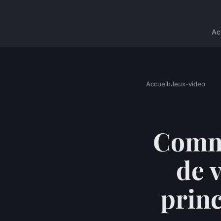
Ac
Accueil
›
Jeux-video
Comme
de v
princ