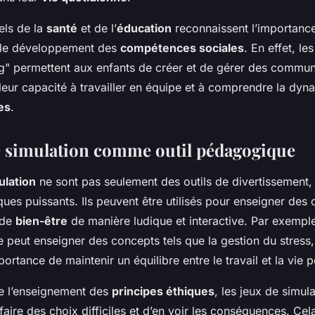
els de la
santé
et de l’
éducation
reconnaissent l’importanc
r le développement des
compétences sociales
. En effet, l
g" permettent aux enfants de créer et de gérer des communa
leur capacité à travailler en équipe et à comprendre la dy
es
.
e simulation comme outil pédagogique
ulation
ne sont pas seulement des outils de divertissement,
ues puissants. Ils peuvent être utilisés pour enseigner des
 de
bien-être
de manière ludique et interactive. Par exemple
e peut enseigner des concepts tels que la gestion du stress,
mportance de maintenir un équilibre entre le travail et la vie 
e l’enseignement des
principes éthiques
, les jeux de simul
aire des choix difficiles et d’en voir les conséquences. Cel